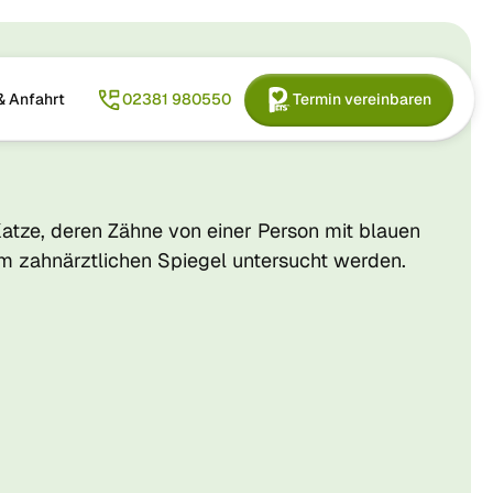
& Anfahrt
02381 980550
Termin vereinbaren